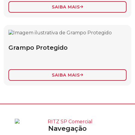
SEPARADOR ISOLANTE DE CORDAS
SAIBA MAIS
TIRANTE DE NÁILON
FERRAMENTAS DE TRACIONAMENTO,
LOCOMOÇÃO E SUPORTE
Grampo Protegido
ACESSÓRIOS PARA TENSIONADORES
ATERRAMENTO ESTÁTICO
BASTÃO COM GANCHO TIPO “J”
SAIBA MAIS
BASTÃO DE SUSPENSÃO COM GANCHO
AJUSTÁVEL
BASTÃO DE SUSPENSÃO PARA LINHAS
PESADAS
BASTÃO DE TRAÇÃO COM TORNIQUETE
Navegação
BASTÃO MASTRO