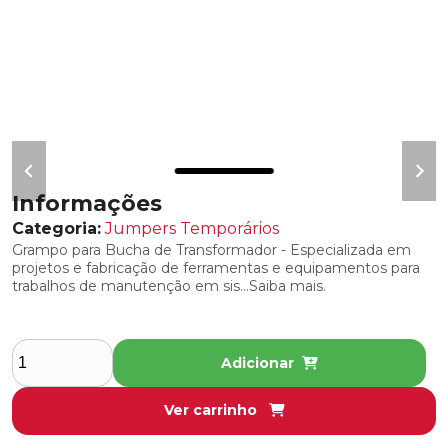
COBERTURAS ISOLANTES PARA
INTERVENÇÕES EM SE’S ENERGIZADAS
DISPOSITIVO DE TRAVAMENTO PARA
COBERTURA
LENÇOIS ISOLANTES
PREGADOR DE COBERTURA
Informações
COMPONENTES DE RESTAURAÇÃO,
Categoria:
Jumpers Temporários
REPOSIÇÃO E MANUTENÇÃO
Grampo para Bucha de Transformador - Especializada em
projetos e fabricação de ferramentas e equipamentos para
REBOQUE PARA FERRAMENTAS
trabalhos de manutenção em sis...Saiba mais.
RESTAURADORES E LUBRIFICANTES
CONJUNTOS DE ATERRAMENTO TEMPORÁRIO
Adicionar
DETECTOR DE TENSÃO
Ver carrinho
CONTACT TESTER - CA