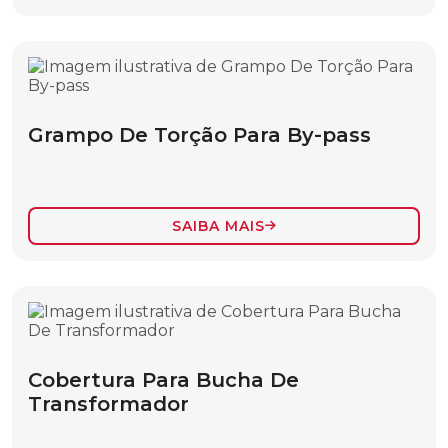
BASTÃO LANÇA COM MASTRO
CARACTERÍSTICAS DE CONVERSIBILIDADE
DE CARGA
CORDA
Grampo De Torção Para By-pass
ESTICADOR DE CABO
ESTROPO
FERRAMENTAS ACESSÓRIOS
SAIBA MAIS
LONA IMPERMEÁVEL
MASTRO E LANÇA PARA IÇAMENTO DE
CARGAS
MASTRO PARA CRUZETA
Cobertura Para Bucha De
MOITÃO
Transformador
SACOLA TIPO BALDE