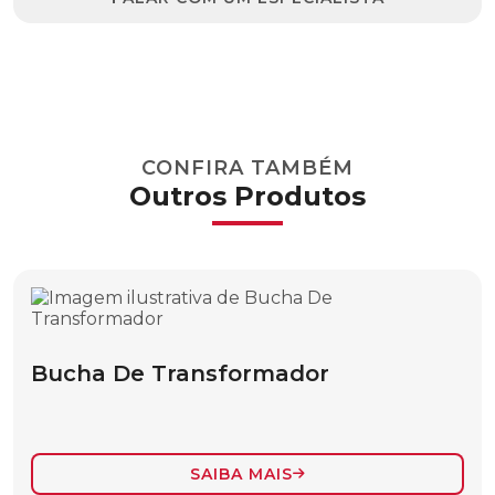
ESCADA EM “A”
ESCADA EXTENCÍVEL
ESFERA PARA INSTALAÇÃO POR CORDA
ESFERA PARA INSTALAÇÃO POR
CONFIRA TAMBÉM
HELICÓPTERO
Outros Produtos
PERFIL OBLONGO RITZGLAS®
PERFIL “U” RITZGLAS®
ESFERAS DE SINALIZAÇÃO AÉREA
ESFERA PARA INSTALAÇÃO CONVENCIONAL
Bucha De Transformador
FERRAMENTA PARA IÇAMENTO DE CARGAS E
ACESSÓRIOS
BASTÃO ISOLANTE PARA TALHAS E MOITÕES
SAIBA MAIS