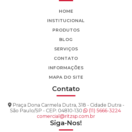
BASTÃO TENSOR COM LUVA AJUSTÁVEL
HOME
BASTÃO TENSOR GARFO-OLHAL GARFO-
INSTITUCIONAL
GARFO
PRODUTOS
BASTÃO TENSOR SECIONÁVEL (COM LUVA
DE EMENDA)
BLOG
SERVIÇOS
BASTÃO TRAÇÃO COM ROLETE
CONTATO
BASTÃO TRAÇÃO ESPIRAL
INFORMAÇÕES
BASTÃO TRILHO
MAPA DO SITE
BASTÃO-GARRA
Contato
BERÇO COM ENCAIXE
Praça Dona Carmela Dutra, 318 - Cidade Dutra -
BERÇO COM SUPORTE
São Paulo/SP - CEP: 04810-130
(11) 5666-3224
comercial@ritzsp.com.br
BERÇO SIMPLES
Siga-Nos!
COLAR COM ARGOLA