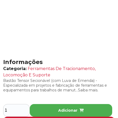
COBERTURA PROTETORA REMOVÍVEL
COBERTURAS ISOLANTES PARA
INTERVENÇÕES EM SE’S ENERGIZADAS
DISPOSITIVO DE TRAVAMENTO PARA
COBERTURA
LENÇOIS ISOLANTES
PREGADOR DE COBERTURA
Informações
Categoria:
Ferramentas De Tracionamento,
COMPONENTES DE RESTAURAÇÃO,
REPOSIÇÃO E MANUTENÇÃO
Locomoção E Suporte
Bastão Tensor Secionável (com Luva de Emenda) -
REBOQUE PARA FERRAMENTAS
Especializada em projetos e fabricação de ferramentas e
equipamentos para trabalhos de manut...Saiba mais.
RESTAURADORES E LUBRIFICANTES
CONJUNTOS DE ATERRAMENTO TEMPORÁRIO
Adicionar
DETECTOR DE TENSÃO