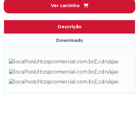
Ver carrinho
CONTACT TESTER - CA
CONTACT TESTER - CSU
Descrição
CONTACT TESTER - REDE SUBTERRÂNEA
Downloads
HOT LINE TESTER
SUPER TESTER - TEREX
EQUIPAMENTOS PARA TRABALHO AO
POTENCIAL
BASTÃO DE CONTATO AO POTENCIAL
CADEIRA DE ACESSO AO POTENCIAL
CARRETILHA
CARRO PARA INSPEÇÃO DE CONDUTORES
ENTRE EM CONTATO AGORA
VESTIMENTA CONDUTIVA
MESMO!