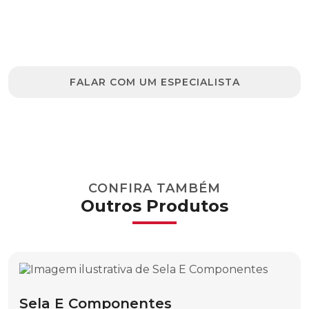
ESCADAS
Clique no botão e entre em contato para
tirar dúvidas ou solicitar um orçamento.
ESCADA EM “A”
ESCADA EXTENCÍVEL
FALAR COM UM ESPECIALISTA
ESFERA PARA INSTALAÇÃO POR CORDA
ESFERA PARA INSTALAÇÃO POR
HELICÓPTERO
PERFIL OBLONGO RITZGLAS®
CONFIRA TAMBÉM
PERFIL “U” RITZGLAS®
Outros Produtos
ESFERAS DE SINALIZAÇÃO AÉREA
ESFERA PARA INSTALAÇÃO CONVENCIONAL
FERRAMENTA PARA IÇAMENTO DE CARGAS E
ACESSÓRIOS
Sela E Componentes