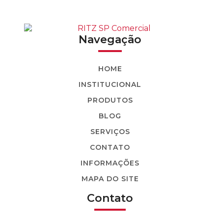
BASTÃO MASTRO
BASTÃO TENSOR COM LUVA AJUSTÁVEL
Navegação
BASTÃO TENSOR GARFO-OLHAL GARFO-
GARFO
HOME
BASTÃO TENSOR SECIONÁVEL (COM LUVA
DE EMENDA)
INSTITUCIONAL
PRODUTOS
BASTÃO TRAÇÃO COM ROLETE
BLOG
BASTÃO TRAÇÃO ESPIRAL
SERVIÇOS
BASTÃO TRILHO
CONTATO
BASTÃO-GARRA
INFORMAÇÕES
MAPA DO SITE
BERÇO COM ENCAIXE
Contato
BERÇO COM SUPORTE
BERÇO SIMPLES