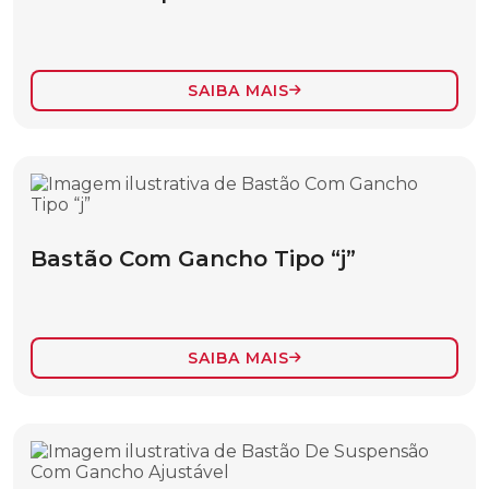
BASTÃO ISOLANTE PARA TALHAS E MOITÕES
BASTÃO LANÇA COM MASTRO
CARACTERÍSTICAS DE CONVERSIBILIDADE
SAIBA MAIS
DE CARGA
CORDA
ESTICADOR DE CABO
ESTROPO
Bastão Com Gancho Tipo “j”
FERRAMENTAS ACESSÓRIOS
LONA IMPERMEÁVEL
SAIBA MAIS
MASTRO E LANÇA PARA IÇAMENTO DE
CARGAS
MASTRO PARA CRUZETA
MOITÃO