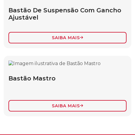
SACOLA TIPO BALDE
Bastão De Suspensão Com Gancho
Ajustável
SEPARADOR ISOLANTE DE CORDAS
TIRANTE DE NÁILON
SAIBA MAIS
FERRAMENTAS DE TRACIONAMENTO,
LOCOMOÇÃO E SUPORTE
ACESSÓRIOS PARA TENSIONADORES
ATERRAMENTO ESTÁTICO
Bastão Mastro
BASTÃO COM GANCHO TIPO “J”
BASTÃO DE SUSPENSÃO COM GANCHO
AJUSTÁVEL
SAIBA MAIS
BASTÃO DE SUSPENSÃO PARA LINHAS
PESADAS
BASTÃO DE TRAÇÃO COM TORNIQUETE