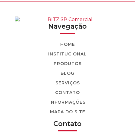
BASTÃO TENSOR COM LUVA AJUSTÁVEL
BASTÃO TENSOR GARFO-OLHAL GARFO-
GARFO
Navegação
BASTÃO TENSOR SECIONÁVEL (COM LUVA
DE EMENDA)
HOME
BASTÃO TRAÇÃO COM ROLETE
INSTITUCIONAL
BASTÃO TRAÇÃO ESPIRAL
PRODUTOS
BLOG
BASTÃO TRILHO
SERVIÇOS
BASTÃO-GARRA
CONTATO
BERÇO COM ENCAIXE
INFORMAÇÕES
BERÇO COM SUPORTE
MAPA DO SITE
BERÇO SIMPLES
Contato
COLAR COM ARGOLA