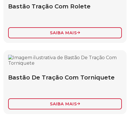
Bastão Tração Com Rolete
SEPARADOR ISOLANTE DE CORDAS
TIRANTE DE NÁILON
FERRAMENTAS DE TRACIONAMENTO,
SAIBA MAIS
LOCOMOÇÃO E SUPORTE
ACESSÓRIOS PARA TENSIONADORES
ATERRAMENTO ESTÁTICO
BASTÃO COM GANCHO TIPO “J”
Bastão De Tração Com Torniquete
BASTÃO DE SUSPENSÃO COM GANCHO
AJUSTÁVEL
BASTÃO DE SUSPENSÃO PARA LINHAS
PESADAS
SAIBA MAIS
BASTÃO DE TRAÇÃO COM TORNIQUETE
BASTÃO MASTRO