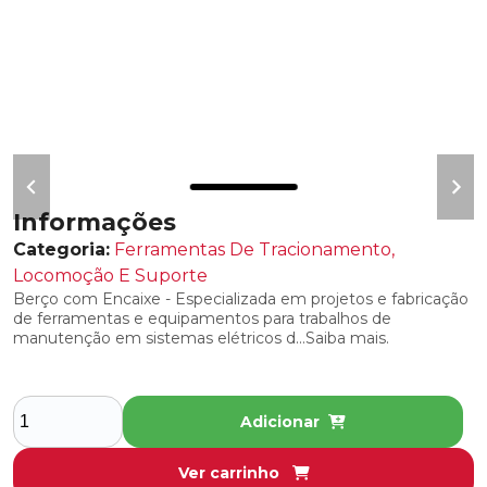
COBERTURAS ISOLANTES PARA
INTERVENÇÕES EM SE’S ENERGIZADAS
DISPOSITIVO DE TRAVAMENTO PARA
COBERTURA
LENÇOIS ISOLANTES
PREGADOR DE COBERTURA
Informações
COMPONENTES DE RESTAURAÇÃO,
Categoria:
Ferramentas De Tracionamento,
REPOSIÇÃO E MANUTENÇÃO
Locomoção E Suporte
Berço com Encaixe - Especializada em projetos e fabricação
REBOQUE PARA FERRAMENTAS
de ferramentas e equipamentos para trabalhos de
manutenção em sistemas elétricos d...Saiba mais.
RESTAURADORES E LUBRIFICANTES
CONJUNTOS DE ATERRAMENTO TEMPORÁRIO
Adicionar
DETECTOR DE TENSÃO
Ver carrinho
CONTACT TESTER - CA