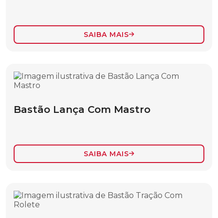
BASTÃO LANÇA COM MASTRO
CARACTERÍSTICAS DE CONVERSIBILIDADE
DE CARGA
SAIBA MAIS
CORDA
ESTICADOR DE CABO
ESTROPO
FERRAMENTAS ACESSÓRIOS
Bastão Lança Com Mastro
LONA IMPERMEÁVEL
MASTRO E LANÇA PARA IÇAMENTO DE
CARGAS
SAIBA MAIS
MASTRO PARA CRUZETA
MOITÃO
SACOLA TIPO BALDE