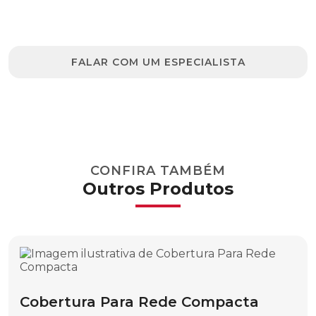
Clique no botão e entre em contato para
tirar dúvidas ou solicitar um orçamento.
ESCADA EM “A”
ESCADA EXTENCÍVEL
FALAR COM UM ESPECIALISTA
ESFERA PARA INSTALAÇÃO POR CORDA
ESFERA PARA INSTALAÇÃO POR
HELICÓPTERO
PERFIL OBLONGO RITZGLAS®
CONFIRA TAMBÉM
PERFIL “U” RITZGLAS®
Outros Produtos
ESFERAS DE SINALIZAÇÃO AÉREA
ESFERA PARA INSTALAÇÃO CONVENCIONAL
FERRAMENTA PARA IÇAMENTO DE CARGAS E
ACESSÓRIOS
BASTÃO ISOLANTE PARA TALHAS E MOITÕES
Cobertura Para Rede Compacta