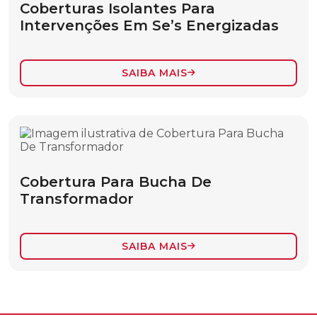
Coberturas Isolantes Para
BASTÃO LANÇA COM MASTRO
Intervenções Em Se’s Energizadas
CARACTERÍSTICAS DE CONVERSIBILIDADE
DE CARGA
SAIBA MAIS
CORDA
ESTICADOR DE CABO
ESTROPO
FERRAMENTAS ACESSÓRIOS
Cobertura Para Bucha De
LONA IMPERMEÁVEL
Transformador
MASTRO E LANÇA PARA IÇAMENTO DE
CARGAS
SAIBA MAIS
MASTRO PARA CRUZETA
MOITÃO