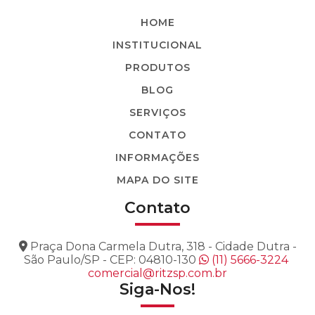
BASTÃO TENSOR COM LUVA AJUSTÁVEL
HOME
BASTÃO TENSOR GARFO-OLHAL GARFO-
INSTITUCIONAL
GARFO
PRODUTOS
BASTÃO TENSOR SECIONÁVEL (COM LUVA
BLOG
DE EMENDA)
SERVIÇOS
BASTÃO TRAÇÃO COM ROLETE
CONTATO
BASTÃO TRAÇÃO ESPIRAL
INFORMAÇÕES
BASTÃO TRILHO
MAPA DO SITE
BASTÃO-GARRA
Contato
BERÇO COM ENCAIXE
Praça Dona Carmela Dutra, 318 - Cidade Dutra -
BERÇO COM SUPORTE
São Paulo/SP - CEP: 04810-130
(11) 5666-3224
comercial@ritzsp.com.br
BERÇO SIMPLES
Siga-Nos!
COLAR COM ARGOLA