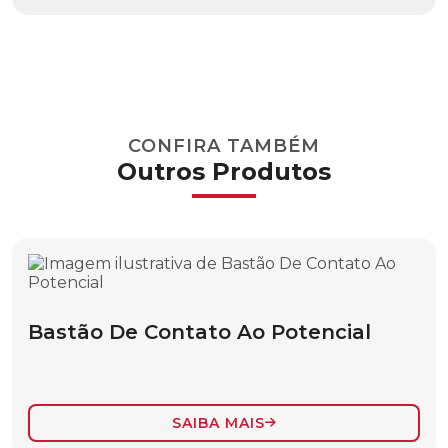
ESCADA EM “A”
ESCADA EXTENCÍVEL
ESFERA PARA INSTALAÇÃO POR CORDA
ESFERA PARA INSTALAÇÃO POR
CONFIRA TAMBÉM
HELICÓPTERO
Outros Produtos
PERFIL OBLONGO RITZGLAS®
PERFIL “U” RITZGLAS®
ESFERAS DE SINALIZAÇÃO AÉREA
ESFERA PARA INSTALAÇÃO CONVENCIONAL
Bastão De Contato Ao Potencial
FERRAMENTA PARA IÇAMENTO DE CARGAS E
ACESSÓRIOS
BASTÃO ISOLANTE PARA TALHAS E MOITÕES
SAIBA MAIS