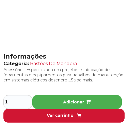
COBERTURAS ISOLANTES PARA
INTERVENÇÕES EM SE’S ENERGIZADAS
DISPOSITIVO DE TRAVAMENTO PARA
COBERTURA
LENÇOIS ISOLANTES
PREGADOR DE COBERTURA
Informações
Categoria:
Bastões De Manobra
COMPONENTES DE RESTAURAÇÃO,
REPOSIÇÃO E MANUTENÇÃO
Acessório - Especializada em projetos e fabricação de
ferramentas e equipamentos para trabalhos de manutenção
em sistemas elétricos desenergi...Saiba mais.
REBOQUE PARA FERRAMENTAS
RESTAURADORES E LUBRIFICANTES
Adicionar
CONJUNTOS DE ATERRAMENTO TEMPORÁRIO
DETECTOR DE TENSÃO
Ver carrinho
CONTACT TESTER - CA