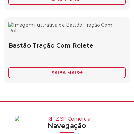
SEPARADOR ISOLANTE DE CORDAS
TIRANTE DE NÁILON
FERRAMENTAS DE TRACIONAMENTO,
LOCOMOÇÃO E SUPORTE
Bastão Tração Com Rolete
ACESSÓRIOS PARA TENSIONADORES
ATERRAMENTO ESTÁTICO
BASTÃO COM GANCHO TIPO “J”
SAIBA MAIS
BASTÃO DE SUSPENSÃO COM GANCHO
AJUSTÁVEL
BASTÃO DE SUSPENSÃO PARA LINHAS
PESADAS
BASTÃO DE TRAÇÃO COM TORNIQUETE
Navegação
BASTÃO MASTRO