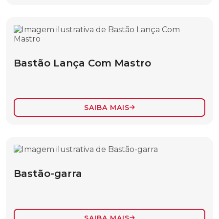
BASTÃO LANÇA COM MASTRO
CARACTERÍSTICAS DE CONVERSIBILIDADE
DE CARGA
CORDA
Bastão Lança Com Mastro
ESTICADOR DE CABO
ESTROPO
FERRAMENTAS ACESSÓRIOS
SAIBA MAIS
LONA IMPERMEÁVEL
MASTRO E LANÇA PARA IÇAMENTO DE
CARGAS
MASTRO PARA CRUZETA
Bastão-garra
MOITÃO
SACOLA TIPO BALDE
SAIBA MAIS