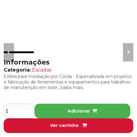
COBERTURAS ISOLANTES PARA
INTERVENÇÕES EM SE’S ENERGIZADAS
DISPOSITIVO DE TRAVAMENTO PARA
COBERTURA
LENÇOIS ISOLANTES
PREGADOR DE COBERTURA
Informações
COMPONENTES DE RESTAURAÇÃO,
Categoria:
Escadas
REPOSIÇÃO E MANUTENÇÃO
Esfera para Instalação por Corda - Especializada em projetos
e fabricação de ferramentas e equipamentos para trabalhos
REBOQUE PARA FERRAMENTAS
de manutenção em siste...Saiba mais.
RESTAURADORES E LUBRIFICANTES
CONJUNTOS DE ATERRAMENTO TEMPORÁRIO
Adicionar
DETECTOR DE TENSÃO
Ver carrinho
CONTACT TESTER - CA