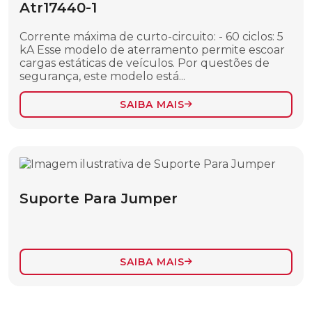
Atr17440-1
SEPARADOR ISOLANTE DE CORDAS
Corrente máxima de curto-circuito: - 60 ciclos: 5
TIRANTE DE NÁILON
kA Esse modelo de aterramento permite escoar
cargas estáticas de veículos. Por questões de
FERRAMENTAS DE TRACIONAMENTO,
segurança, este modelo está...
LOCOMOÇÃO E SUPORTE
SAIBA MAIS
ACESSÓRIOS PARA TENSIONADORES
ATERRAMENTO ESTÁTICO
BASTÃO COM GANCHO TIPO “J”
BASTÃO DE SUSPENSÃO COM GANCHO
Suporte Para Jumper
AJUSTÁVEL
BASTÃO DE SUSPENSÃO PARA LINHAS
PESADAS
SAIBA MAIS
BASTÃO DE TRAÇÃO COM TORNIQUETE
BASTÃO MASTRO