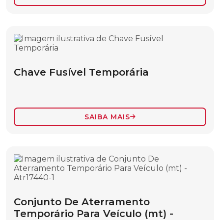
BASTÃO LANÇA COM MASTRO
CARACTERÍSTICAS DE CONVERSIBILIDADE
DE CARGA
CORDA
ESTICADOR DE CABO
Chave Fusível Temporária
ESTROPO
FERRAMENTAS ACESSÓRIOS
SAIBA MAIS
LONA IMPERMEÁVEL
MASTRO E LANÇA PARA IÇAMENTO DE
CARGAS
MASTRO PARA CRUZETA
MOITÃO
Conjunto De Aterramento
SACOLA TIPO BALDE
Temporário Para Veículo (mt) -